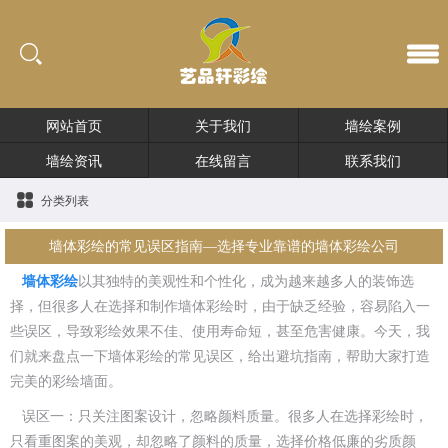
网站首页
关于我们
墙绘案例
墙绘资讯
在线留言
联系我们
分类列表
墙体彩绘的常见误区指南—选择专业靠谱的墙体彩绘公司
墙体彩绘
以其独特的美观性和个性化，成为越来越多人的装饰选
择，但很多人在选择和制作墙体彩绘时，由于缺乏经验，容易陷入一
些误区，导致彩绘效果不佳、使用寿命短，甚至危害健康。今天，我
们就来盘点一下墙体彩绘的常见误区，给出避坑指南，帮助大家打造
完美的彩绘墙面。
误区一：只关注图案设计，忽略颜料质量。很多人在选择彩绘时，
只看重图案的美观，却忽略了颜料的质量，选择价格低廉的劣质颜