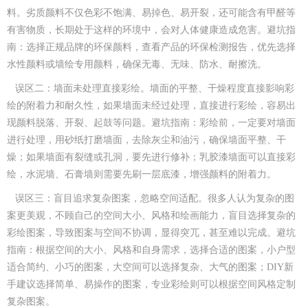
料。劣质颜料不仅色彩不饱满、易掉色、易开裂，还可能含有甲醛等
有害物质，长期处于这样的环境中，会对人体健康造成危害。避坑指
南：选择正规品牌的环保颜料，查看产品的环保检测报告，优先选择
水性颜料或墙绘专用颜料，确保无毒、无味、防水、耐擦洗。
误区二：墙面未处理直接彩绘。墙面的平整、干燥程度直接影响彩
绘的附着力和耐久性，如果墙面未经过处理，直接进行彩绘，容易出
现颜料脱落、开裂、起鼓等问题。避坑指南：彩绘前，一定要对墙面
进行处理，用砂纸打磨墙面，去除灰尘和油污，确保墙面平整、干
燥；如果墙面有裂缝或孔洞，要先进行修补；乳胶漆墙面可以直接彩
绘，水泥墙、石膏墙则需要先刷一层底漆，增强颜料的附着力。
误区三：盲目追求复杂图案，忽略空间适配。很多人认为复杂的图
案更美观，不顾自己的空间大小、风格和绘画能力，盲目选择复杂的
彩绘图案，导致图案与空间不协调，显得突兀，甚至难以完成。避坑
指南：根据空间的大小、风格和自身需求，选择合适的图案，小户型
适合简约、小巧的图案，大空间可以选择复杂、大气的图案；DIY新
手建议选择简单、易操作的图案，专业彩绘则可以根据空间风格定制
复杂图案。