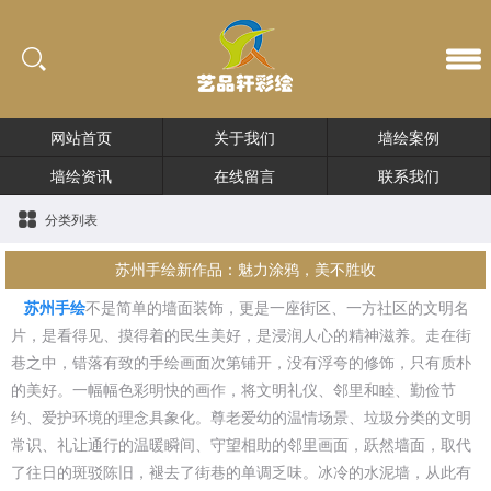
网站首页
关于我们
墙绘案例
墙绘资讯
在线留言
联系我们
分类列表
苏州手绘新作品：魅力涂鸦，美不胜收
苏州手绘
不是简单的墙面装饰，更是一座街区、一方社区的文明名
片，是看得见、摸得着的民生美好，是浸润人心的精神滋养。走在街
巷之中，错落有致的手绘画面次第铺开，没有浮夸的修饰，只有质朴
的美好。一幅幅色彩明快的画作，将文明礼仪、邻里和睦、勤俭节
约、爱护环境的理念具象化。尊老爱幼的温情场景、垃圾分类的文明
常识、礼让通行的温暖瞬间、守望相助的邻里画面，跃然墙面，取代
了往日的斑驳陈旧，褪去了街巷的单调乏味。冰冷的水泥墙，从此有