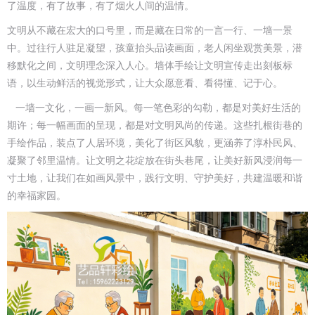
了温度，有了故事，有了烟火人间的温情。
文明从不藏在宏大的口号里，而是藏在日常的一言一行、一墙一景
中。过往行人驻足凝望，孩童抬头品读画面，老人闲坐观赏美景，潜
移默化之间，文明理念深入人心。墙体手绘让文明宣传走出刻板标
语，以生动鲜活的视觉形式，让大众愿意看、看得懂、记于心。
一墙一文化，一画一新风。每一笔色彩的勾勒，都是对美好生活的
期许；每一幅画面的呈现，都是对文明风尚的传递。这些扎根街巷的
手绘作品，装点了人居环境，美化了街区风貌，更涵养了淳朴民风、
凝聚了邻里温情。让文明之花绽放在街头巷尾，让美好新风浸润每一
寸土地，让我们在如画风景中，践行文明、守护美好，共建温暖和谐
的幸福家园。