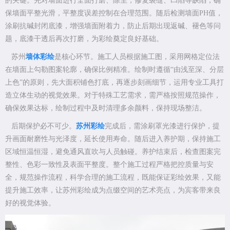
的关键。先对墙面进行全面打磨、除尘，修复裂缝、凹陷等缺陷，确
保墙面平整光滑，平整度误差控制在合理范围。随后检测墙面PH值，
涂刷抗碱封闭底漆，增强墙面附着力，防止后期出现返碱、褪色等问
题，底漆干透后再次打磨，为彩绘奠定良好基础。
苏州
墙体彩绘
是核心环节。施工人员根据施工图，采用网格定位法
在墙面上勾勒图案轮廓，确保比例精准。绘制时遵循“由浅至深、分层
上色”的原则，先大面积铺色打底，再逐步刻画细节，运用专业工具打
造立体生动的视觉效果。对于特殊工艺需求，需严格按照规范操作，
确保效果达标，绘制过程中及时清理多余颜料，保持现场整洁。
后期保护必不可少。
苏州彩绘
完成后，需涂刷罩光漆进行保护，提
升画面耐磨性与光泽度，延长使用寿命。随后进入养护期，保持施工
区域恒温恒湿，避免通风直吹与人员触碰。养护结束后，检查图案完
整性、色彩一致性及表面平整度。整个施工过程严格把控质量与安
全，规范操作流程，科学合理的施工流程，既能保证彩绘效果，又能
提升施工效率，让苏州彩绘成为点缀空间的艺术亮点，为宾客带来良
好的视觉体验。