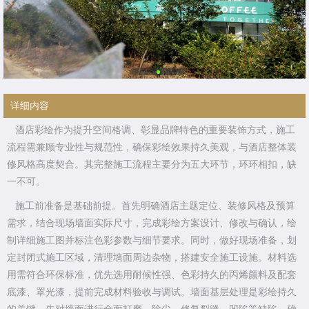
详细内容
酒店彩绘作为提升空间格调、彰显品牌特色的重要装饰方式，施工
流程需兼顾专业性与规范性，确保彩绘效果持久美观，与酒店整体装
修风格高度契合。其完整施工流程主要分为五大环节，环环相扣，缺
一不可。
施工前准备是基础前提。首先明确酒店主题定位、装修风格及预算
需求，结合现场墙面实际尺寸，完成彩绘方案设计、修改与确认，绘
制详细施工图并标注色彩参数与细节要求。同时，做好现场准备，划
定封闭式施工区域，清理墙面周边杂物，搭建安全施工设施。材料选
用需符合环保标准，优先选用耐候性强、色彩持久的丙烯颜料及配套
底漆、罩光漆，提前完成材料验收与调试。墙面基层处理是彩绘持久