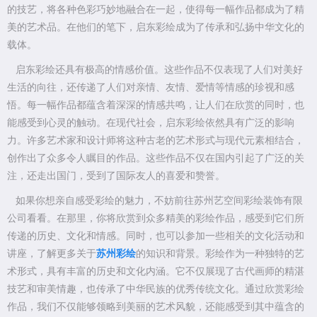
的技艺，将各种色彩巧妙地融合在一起，使得每一幅作品都成为了精
美的艺术品。在他们的笔下，启东彩绘成为了传承和弘扬中华文化的
载体。
启东彩绘还具有极高的情感价值。这些作品不仅表现了人们对美好
生活的向往，还传递了人们对亲情、友情、爱情等情感的珍视和感
悟。每一幅作品都蕴含着深深的情感共鸣，让人们在欣赏的同时，也
能感受到心灵的触动。在现代社会，启东彩绘依然具有广泛的影响
力。许多艺术家和设计师将这种古老的艺术形式与现代元素相结合，
创作出了众多令人瞩目的作品。这些作品不仅在国内引起了广泛的关
注，还走出国门，受到了国际友人的喜爱和赞誉。
如果你想亲自感受彩绘的魅力，不妨前往苏州艺空间彩绘装饰有限
公司看看。在那里，你将欣赏到众多精美的彩绘作品，感受到它们所
传递的历史、文化和情感。同时，也可以参加一些相关的文化活动和
讲座，了解更多关于
苏州彩绘
的知识和背景。彩绘作为一种独特的艺
术形式，具有丰富的历史和文化内涵。它不仅展现了古代画师的精湛
技艺和审美情趣，也传承了中华民族的优秀传统文化。通过欣赏彩绘
作品，我们不仅能够领略到美丽的艺术风貌，还能感受到其中蕴含的